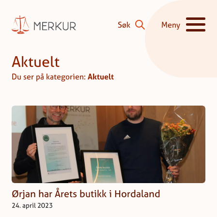
Hopp til innhald
Søk
Meny
Vis/skjul hove
Aktuelt
Du ser på kategorien:
Aktuelt
Ørjan har Årets butikk i Hordaland
24. april 2023