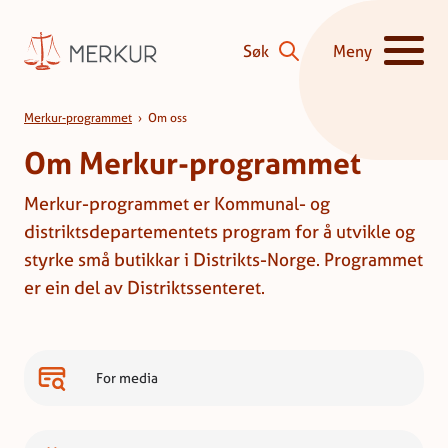
Hopp til innhald
Søk
Meny
Vis/skjul hove
Om oss
Merkur-programmet
›
Om oss
Om Merkur-programmet
Merkur-programmet er Kommunal- og
distriktsdepartementets program for å utvikle og
styrke små butikkar i Distrikts-Norge. Programmet
er ein del av Distriktssenteret.
For media