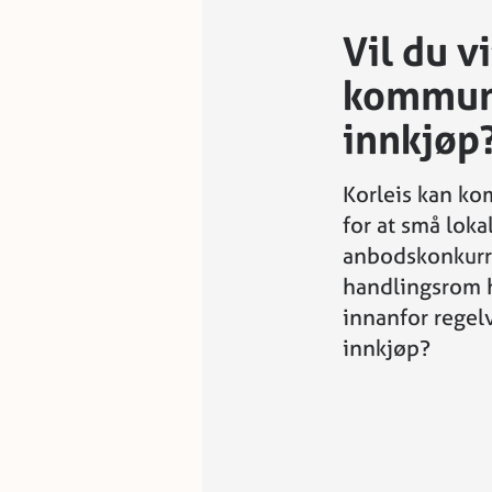
Vil du v
kommun
innkjøp
Korleis kan ko
for at små loka
anbodskonkurr
handlingsrom
innanfor regelv
innkjøp?