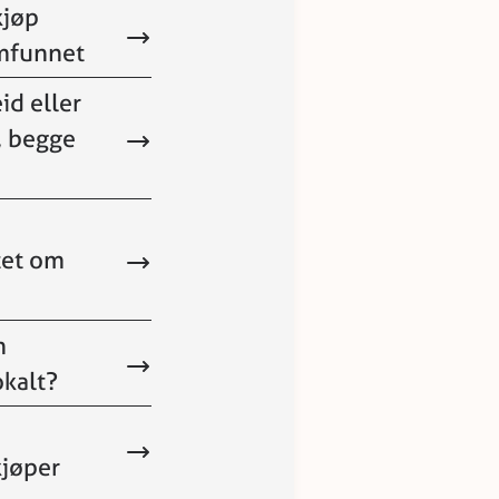
kjøp
amfunnet
id eller
, begge
tet om
n
kalt?
jøper