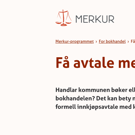
Hopp til innhald
Få avtale med kommunen
Merkur-programmet
›
For bokhandel
›
F
Få avtale 
Handlar kommunen bøker elle
bokhandelen? Det kan bety m
formell innkjøpsavtale med