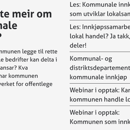
Les: Kommunale inn
ite meir om
som utviklar lokals
ale
Les: Innkjøpssamarbe
?
lokal handel? Ja takk
deler!
mmunen legge til rette
Kommunal- og
le bedrifter kan delta i
distriktsdepartemen
ansar? Kva
 har kommunen
kommunale innkjøp
erket for offentlege
Webinar i opptak: Ka
kommunen handle lo
Webinar i opptak:
Kommunen som innk