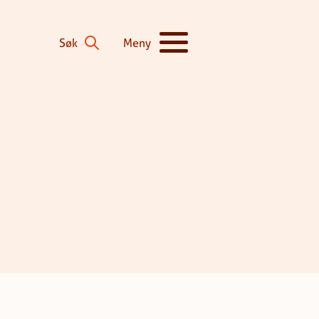
Søk
Meny
Vis/skjul hovedmeny