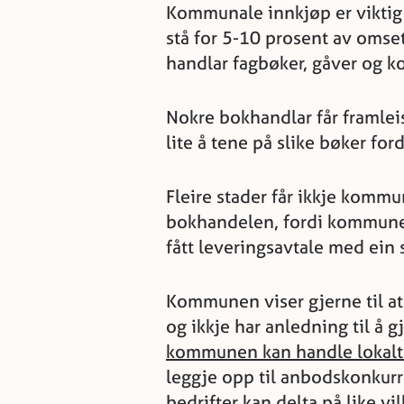
Kommunale innkjøp er viktig
stå for 5-10 prosent av oms
handlar fagbøker, gåver og ko
Nokre bokhandlar får framlei
lite å tene på slike bøker ford
Fleire stader får ikkje kommun
bokhandelen, fordi kommune
fått leveringsavtale med ein s
Kommunen viser gjerne til at
og ikkje har anledning til å 
kommunen kan handle lokalt 
leggje opp til anbodskonkurr
bedrifter kan delta på like vil