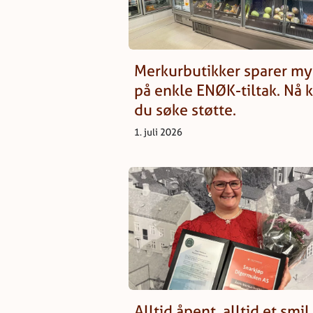
Merkurbutikker sparer m
på enkle ENØK-tiltak. Nå 
du søke støtte.
1. juli 2026
Alltid åpent, alltid et smil