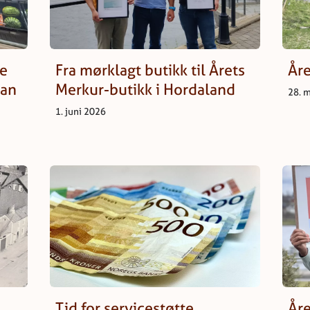
ye
Fra mørklagt butikk til Årets
Åre
kan
Merkur-butikk i Hordaland
28. 
1. juni 2026
Tid for servicestøtte
Åre