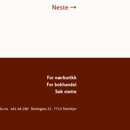
Neste
For nærbutikk
For bokhandel
Søk støtte
du.no
481 68 280
Skolegata 22
7713 Steinkjer