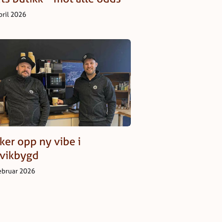
pril 2026
ker opp ny vibe i
rvikbygd
februar 2026