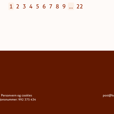
1
2
3
4
5
6
7
8
9
…
22
Personvern og cookies
post@k
sjonsnummer: 992 375 434