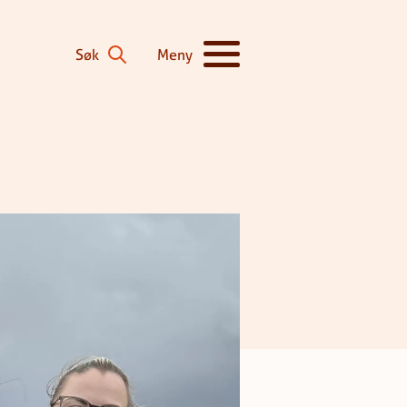
Søk
Meny
Vis/skjul hovedmeny