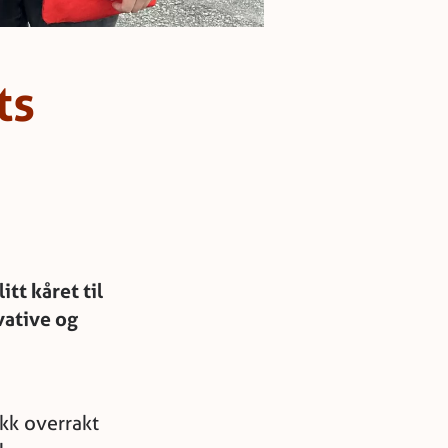
ts
tt kåret til
vative og
kk overrakt