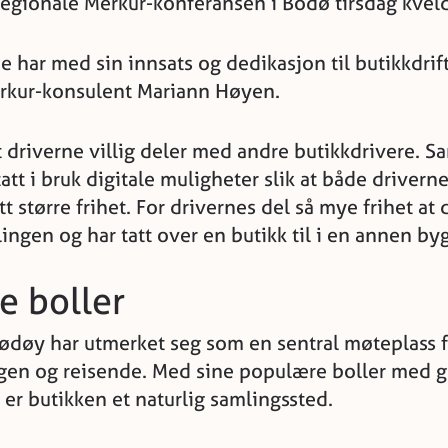
regionale Merkur-konferansen i Bodø tirsdag kveld
e har med sin innsats og dedikasjon til butikkdrift
rkur-konsulent Mariann Høyen.
t driverne villig deler med andre butikkdrivere. S
tatt i bruk digitale muligheter slik at både drivern
 større frihet. For drivernes del så mye frihet at d
ngen og har tatt over en butikk til i en annen by
e boller
døy har utmerket seg som en sentral møteplass f
gen og reisende. Med sine populære boller med g
 er butikken et naturlig samlingssted.