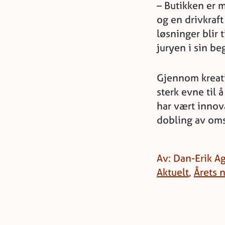
– Butikken er 
og en drivkraft
løsninger blir t
juryen i sin be
Gjennom kreati
sterk evne til 
har vært innova
dobling av oms
Av: Dan-Erik A
Aktuelt
,
Årets 