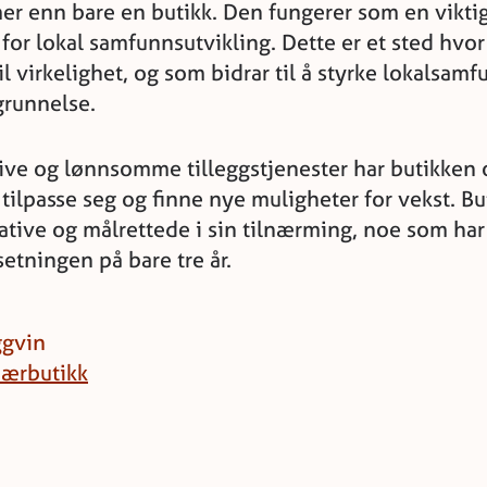
mer enn bare en butikk. Den fungerer som en viktig
 for lokal samfunnsutvikling. Dette er et sted hvo
il virkelighet, og som bidrar til å styrke lokalsamf
grunnelse.
ve og lønnsomme tilleggstjenester har butikken o
å tilpasse seg og finne nye muligheter for vekst. B
tive og målrettede i sin tilnærming, noe som har 
etningen på bare tre år.
ggvin
nærbutikk