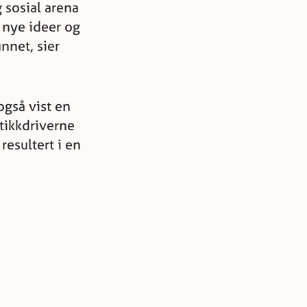
 sosial arena
r nye ideer og
unnet, sier
gså vist en
utikkdriverne
resultert i en