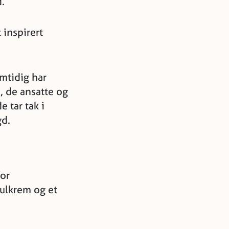
.
 inspirert
amtidig har
e, de ansatte og
e tar tak i
gd.
or
ulkrem og et