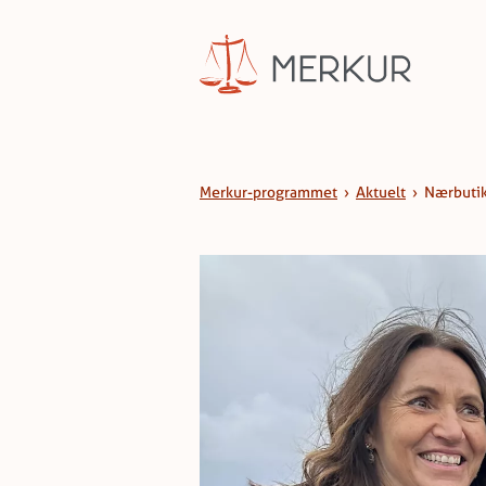
Hopp til innhald
Merkur-programmet
›
Aktuelt
›
Nærbutik