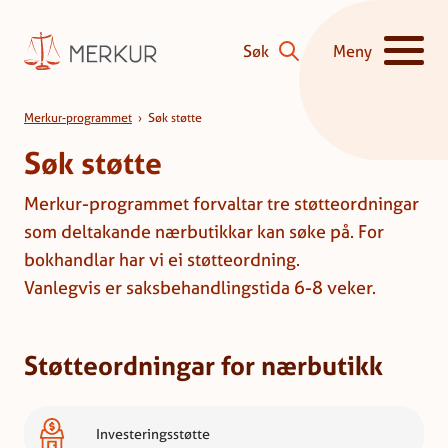
Hopp til innhald
Søk
Meny
Vis/skjul hove
Søk støtte
Merkur-programmet
›
Søk støtte
Søk støtte
Merkur-programmet forvaltar tre støtteordningar
som deltakande nærbutikkar kan søke på. For
bokhandlar har vi ei støtteordning.
Vanlegvis er saksbehandlingstida 6-8 veker.
Støtteordningar for nærbutikk
Investeringsstøtte