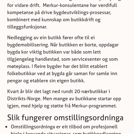
for vidare drift. Merkur-konsulentane har verdifull
kompetanse på drive bygdeutviklings-prosessar,
kombinert med kunnskap om butikkdrift og
tilleggsfunksjonar.
Nedlegging av ein butikk fører ofte til ei
bygdemobilisering. Når butikken er borte, oppdagar
bygda kor viktig butikken var både som lett
tilgjengeleg handlestad, som servicesenter og som
møteplass. I fleire bygder har det blitt etablert
folkebutikkar ved at bygda går saman for samle inn
pengar og etablere sin eigen butikk.
Kvart år blir det lagt ned rundt 20 nærbutikkar i
Distrikts-Norge. Men mange av butikkane startar opp
igjen, med hjelp og støtte frå Merkur-programmet.
Slik fungerer omstillingsordninga
Omstillingsordninga er eit tilbod om profesjonell
hjelp i krevande situasjonar, som butikknedlegging