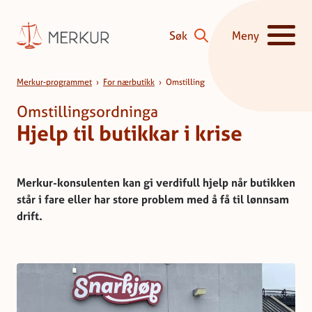
Hopp til innhald
Søk
Meny
Vis/skjul hove
Omstilling
Merkur-programmet
›
For nærbutikk
›
Omstilling
Omstillingsordninga
Hjelp til butikkar i krise
Merkur-konsulenten kan gi verdifull hjelp når butikken
står i fare eller har store problem med å få til lønnsam
drift.