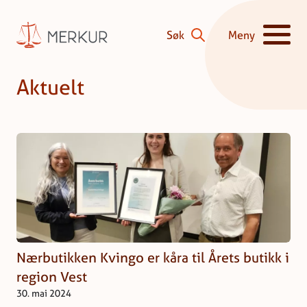
Hopp til innhald
Søk
Meny
Vis/skjul hove
Aktuelt
Nærbutikken Kvingo er kåra til Årets butikk i
region Vest
30. mai 2024