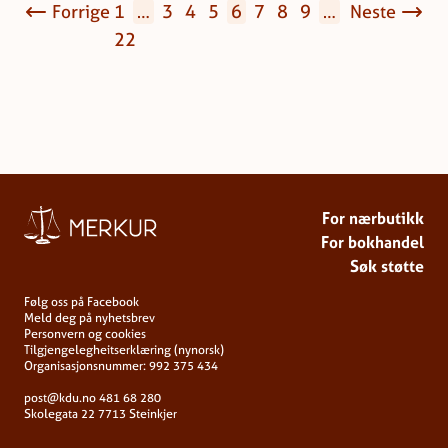
Forrige
1
…
3
4
5
6
7
8
9
…
Neste
22
For nærbutikk
For bokhandel
Søk støtte
Følg oss på Facebook
Meld deg på nyhetsbrev
Personvern og cookies
Tilgjengelegheitserklæring (nynorsk)
Organisasjonsnummer: 992 375 434
post@kdu.no
481 68 280
Skolegata 22
7713 Steinkjer