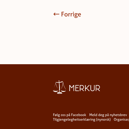
Forrige
Følg oss på Facebook
Meld deg på nyhetsbrev
Tilgjengelegheitserklæring (nynorsk)
Organisa