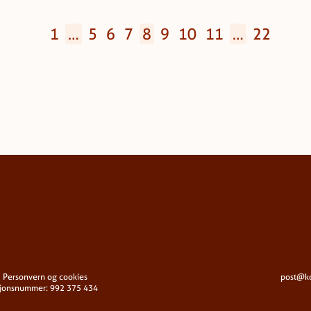
1
…
5
6
7
8
9
10
11
…
22
Personvern og cookies
post@k
sjonsnummer: 992 375 434