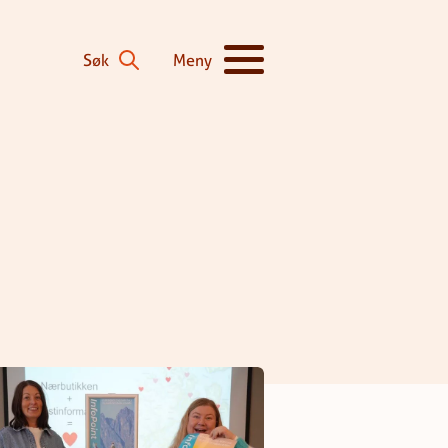
Søk
Meny
Vis/skjul hovedmeny