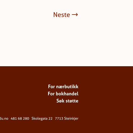
Neste
For nærbutikk
For bokhandel
Søk støtte
du.no
481 68 280
Skolegata 22
7713 Steinkjer