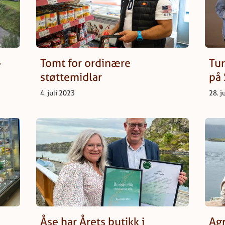
»
Tomt for ordinære
Tur
støttemidlar
på 
4. juli 2023
28. j
Åse har Årets butikk i
Agr