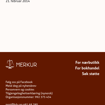
21. februar 2014
For nærbutikk
For bokhandel
Søk støtte
Følg oss på Facebook
Meld deg på nyhetsbrev
Personvern og cookies
Tilgjengelegheitserklæring (nynorsk)
Organisasjonsnummer: 992 375 434
post@kdu.no
481 68 280