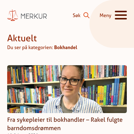
Hopp til innhald
Søk
Meny
Vis/skjul hove
Aktuelt
Du ser på kategorien:
Bokhandel
Fra sykepleier til bokhandler – Rakel fulgte
barndomsdrømmen