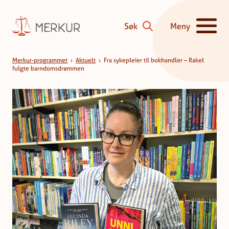
Hopp til innhald
Søk
Meny
Vis/skjul hove
Merkur-programmet
›
Aktuelt
›
Fra sykepleier til bokhandler – Rakel
fulgte barndomsdrømmen