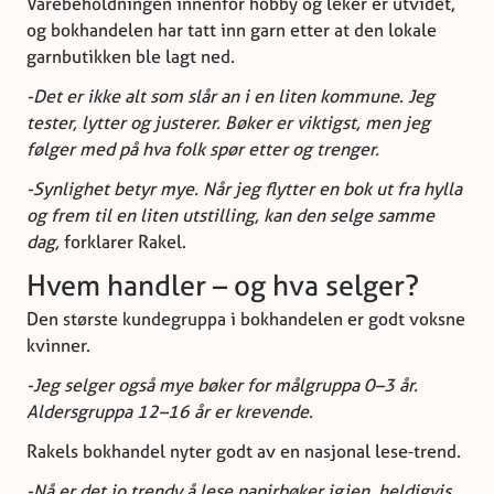
Varebeholdningen innenfor hobby og leker er utvidet,
og bokhandelen har tatt inn garn etter at den lokale
garnbutikken ble lagt ned.
-Det er ikke alt som slår an i en liten kommune. Jeg
tester, lytter og justerer.
Bøker er viktigst, men jeg
følger med på hva folk spør etter og trenger.
-Synlighet betyr mye. Når jeg flytter en bok ut fra hylla
og frem til en liten utstilling, kan den selge samme
dag,
forklarer Rakel.
Hvem handler – og hva selger?
Den største kundegruppa i bokhandelen er godt voksne
kvinner.
-Jeg selger også mye bøker for målgruppa 0–3 år.
Aldersgruppa 12–16 år er krevende.
Rakels bokhandel nyter godt av en nasjonal lese‑trend.
-Nå er det jo trendy å lese papirbøker igjen, heldigvis.