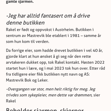
gamle sjarmen.
-Jeg har alltid fantasert om å drive
denne butikken
Rakel er født og oppvokst i Austrheim. Butikken i
sentrum av Mastrevik ble etablert i 1981 – samme år
som hun kom til verden.
Da forrige eier, som hadde drevet butikken i vel 40 år,
gjorde klart at hun ønsket å gi seg når den rette
arvtakeren dukket opp, tok Rakel kontakt. Høsten 2022
startet hun i lære, og i mai 2023 tok hun over. Etter råd
fra tidligere eier fikk butikken nytt navn og AS:
Mastrevik Bok og Leker.
-Overgangen var stor, men helt riktig for meg. Jeg
trivdes som sykepleier, men dette var drømmen
, sier
Rakel
Beholder sjarmen, skjerper