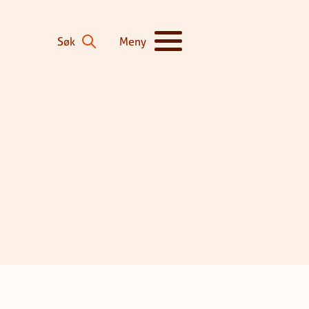
Søk
Meny
Vis/skjul hovedmeny