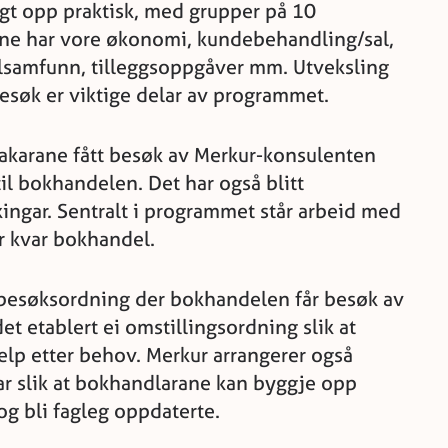
agt opp praktisk, med grupper på 10
ane har vore økonomi, kundebehandling/sal,
alsamfunn, tilleggsoppgåver mm. Utveksling
esøk er viktige delar av programmet.
akarane fått besøk av Merkur-konsulenten
il bokhandelen. Det har også blitt
ngar. Sentralt i programmet står arbeid med
r kvar bokhandel.
ei besøksordning der bokhandelen får besøk av
et etablert ei omstillingsordning slik at
elp etter behov. Merkur arrangerer også
gar slik at bokhandlarane kan byggje opp
 og bli fagleg oppdaterte.