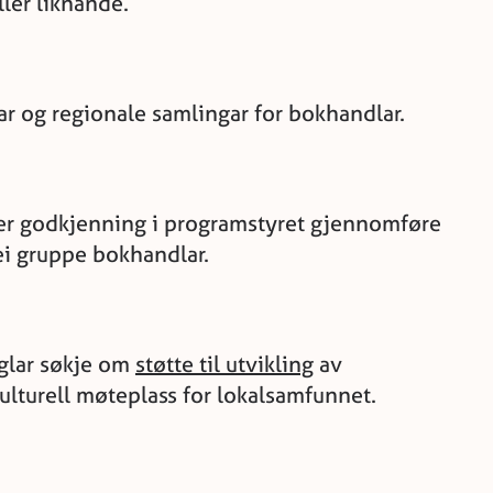
er liknande.
r og regionale samlingar for bokhandlar.
er godkjenning i programstyret gjennomføre
 ei gruppe bokhandlar.
eglar søkje om
støtte til utvikling
av
lturell møteplass for lokalsamfunnet.