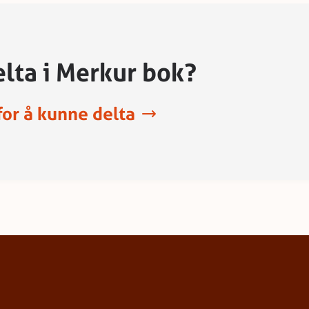
elta i Merkur bok?
 for å kunne delta