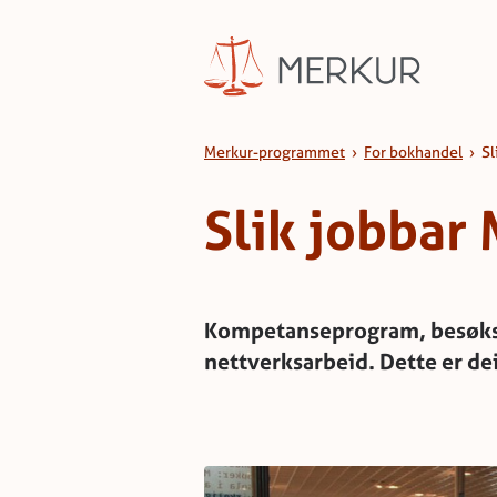
Hopp til innhald
Slik jobbar vi
Merkur-programmet
›
For bokhandel
›
Sl
Slik jobbar
Kompetanseprogram, besøkso
nettverksarbeid. Dette er dei