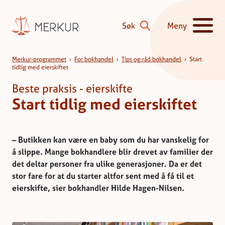
Hopp til innhald
Søk
Meny
Vis/skjul hove
Start tidlig med eierskiftet
Merkur-programmet
›
For bokhandel
›
Tips og råd bokhandel
›
Start
tidlig med eierskiftet
Beste praksis - eierskifte
Start tidlig med eierskiftet
– Butikken kan være en baby som du har vanskelig for
å slippe. Mange bokhandlere blir drevet av familier der
det deltar personer fra ulike generasjoner. Da er det
stor fare for at du starter altfor sent med å få til et
eierskifte, sier bokhandler Hilde Hagen-Nilsen.