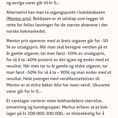
og øvrige varer går til kr 0,-.
Alternativt kan man ta utgangspunkt i bokdatabasen
(
Mentor pris
). Bokbasen er et selskap som legger til
rette for felles løsninger for de største aktørene i det
norske bokmarkedet.
Mentor pris opererer med at årets utgaver går for -50
% av utsalgspris. Når man skal beregne verdien på et
år gamle utgaver, tar man først -50% av utsalgspris,
for så å ta -40% prosent av det igjen og ender med et
resultat. Når man tar to år gamle og eldre utgaver, tar
man først -50% for så å ta – 90% og man ender med et
resultat. Hele poenget med verdifastsettelsen til
Mentor er at eldre bøker ikke har noen verdi. Ukurante
varer går for kr 0,-.
Et varelager varierer etter bokhandelens størrelse,
omsetning og kundegrupper. Merkur erfarer at et bok-
lager på kr 200 000-300 000,- er tilstrekkelig for å