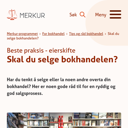
Hopp til innhald
Søk
Meny
Vis/skjul hove
Skal du selge bokhandelen?
Merkur-programmet
›
For bokhandel
›
Tips og råd bokhandel
›
Skal du
selge bokhandelen?
Beste praksis - eierskifte
Skal du selge bokhandelen?
Har du tenkt å selge eller la noen andre overta din
bokhandel? Her er noen gode råd til for en ryddig og
god salgsprosess.