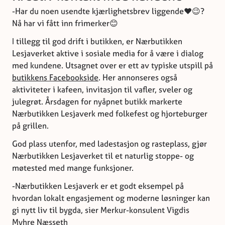
-Har du noen usendte kjærlighetsbrev liggende❤️😉?
Nå har vi fått inn frimerker😊
I tillegg til god drift i butikken, er Nærbutikken
Lesjaverket aktive i sosiale media for å være i dialog
med kundene. Utsagnet over er ett av typiske utspill på
butikkens Facebookside
. Her annonseres også
aktiviteter i kafeen, invitasjon til vafler, sveler og
julegrøt. Årsdagen for nyåpnet butikk markerte
Nærbutikken Lesjaverk med folkefest og hjorteburger
på grillen.
God plass utenfor, med ladestasjon og rasteplass, gjør
Nærbutikken Lesjaverket til et naturlig stoppe- og
møtested med mange funksjoner.
-Nærbutikken Lesjaverk er et godt eksempel på
hvordan lokalt engasjement og moderne løsninger kan
gi nytt liv til bygda, sier Merkur-konsulent Vigdis
Myhre Næsseth