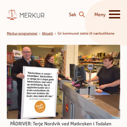
Hopp til innhald
Søk
Meny
Vis/skjul hove
Merkur-programmet
›
Aktuelt
›
Gir kommunal støtte til nærbutikkene
PÅDRIVER: Terje Nordvik ved Matkroken i Todalen